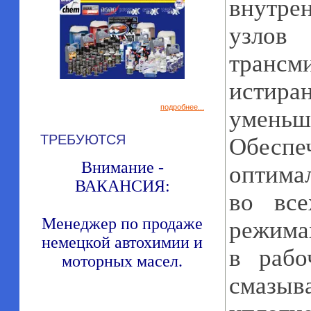
внутре
узлов
тран
истир
подробнее...
умень
ТРЕБУЮТСЯ
Обеспе
Внимание -
оптима
ВАКАНСИЯ:
во все
Менеджер по продаже
режима
немецкой автохимии и
в рабо
моторных масел.
сма