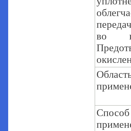
уплот
облегч
переда
во в
Предот
окислен
Област
примен
Способ
примен