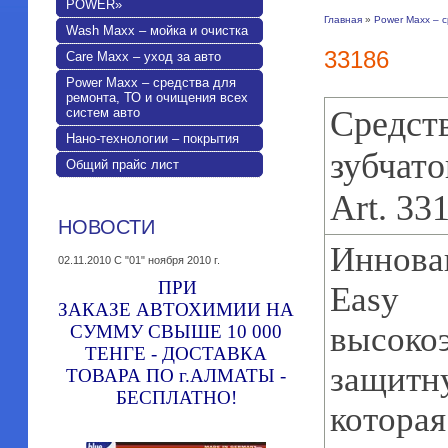
POWER»
Главная
»
Power Maxx – с
Wash Maxx – мойка и очистка
33186
Care Maxx – уход за авто
Power Maxx – средства для
ремонта, ТО и очищения всех
Средст
систем авто
Нано-технологии – покрытия
зубчато
Общий прайс лист
Art. 33
НОВОСТИ
Иннова
02.11.2010
C "01" ноября 2010 г.
ПРИ
Easy 
ЗАКАЗЕ АВТОХИМИИ НА
высоко
СУММУ СВЫШЕ 10 000
ТЕНГЕ - ДОСТАВКА
защи
ТОВАРА ПО г.АЛМАТЫ -
БЕСПЛАТНО!
котор