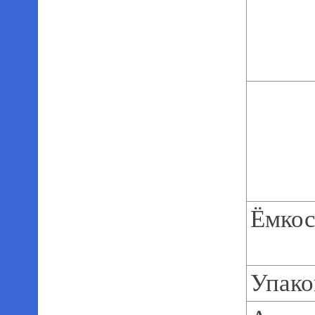
Ёмкос
Упако