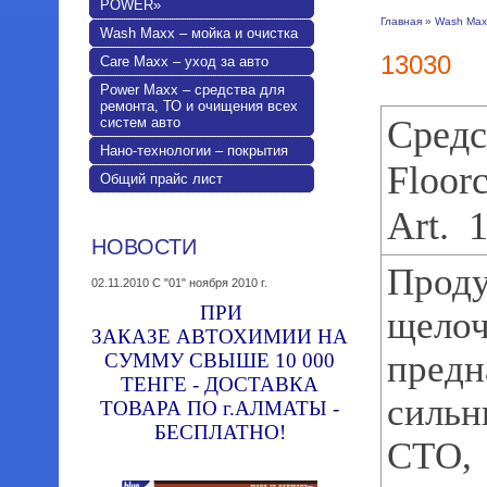
POWER»
Главная
»
Wash Maxx
Wash Maxx – мойка и очистка
13030
Care Maxx – уход за авто
Power Maxx – средства для
ремонта, ТО и очищения всех
Сред
систем авто
Нано-технологии – покрытия
Floor
Общий прайс лист
Art. 
НОВОСТИ
Проду
02.11.2010
C "01" ноября 2010 г.
ПРИ
щелоч
ЗАКАЗЕ АВТОХИМИИ НА
предн
СУММУ СВЫШЕ 10 000
ТЕНГЕ - ДОСТАВКА
сильн
ТОВАРА ПО г.АЛМАТЫ -
БЕСПЛАТНО!
СТО